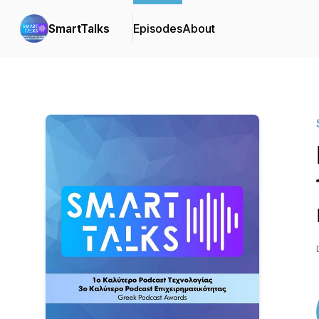
SmartTalks
Episodes
About