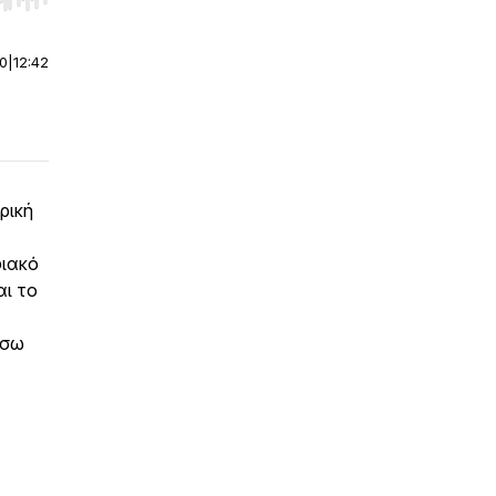
r end. Hold shift to jump forward or backward.
00
|
12:42
ρική
φιακό
αι το
έσω