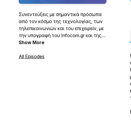
Συνεντεύξεις με σημαντικά πρόσωπα
από τον κόσμο της τεχνολογίας, των
τηλεπικοινωνιών και του επιχειρείν, με
την υπογραφή του Infocom.gr και της
Smartpress! Παρουσιάζει ο
Show More
δημοσιογράφος Χρήστος Κοτσακάς.
All Episodes