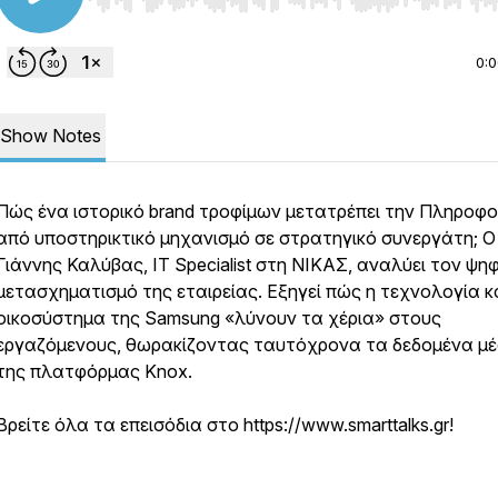
Use Left/Right to seek, Home/End to jump to start o
0:
Show Notes
Πώς ένα ιστορικό brand τροφίμων μετατρέπει την Πληροφο
από υποστηρικτικό μηχανισμό σε στρατηγικό συνεργάτη; Ο
Γιάννης Καλύβας, IT Specialist στη ΝΙΚΑΣ, αναλύει τον ψη
μετασχηματισμό της εταιρείας. Εξηγεί πώς η τεχνολογία κ
οικοσύστημα της Samsung «λύνουν τα χέρια» στους
εργαζόμενους, θωρακίζοντας ταυτόχρονα τα δεδομένα μ
της πλατφόρμας Knox.
Βρείτε όλα τα επεισόδια στο https://www.smarttalks.gr!