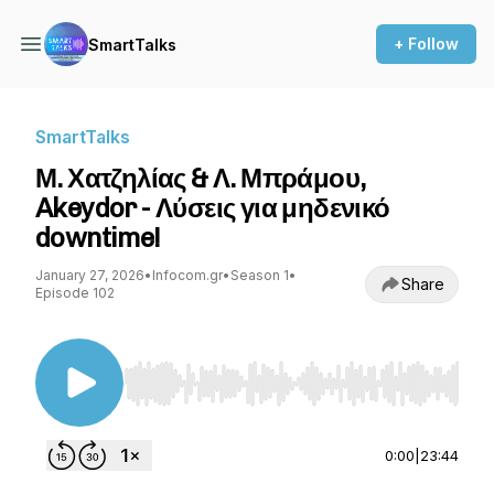
+ Follow
SmartTalks
SmartTalks
Μ. Χατζηλίας & Λ. Μπράμου,
Akeydor - Λύσεις για μηδενικό
downtime!
January 27, 2026
•
Infocom.gr
•
Season 1
•
Share
Episode 102
Use Left/Right to seek, Home/End to jump to st
0:00
|
23:44