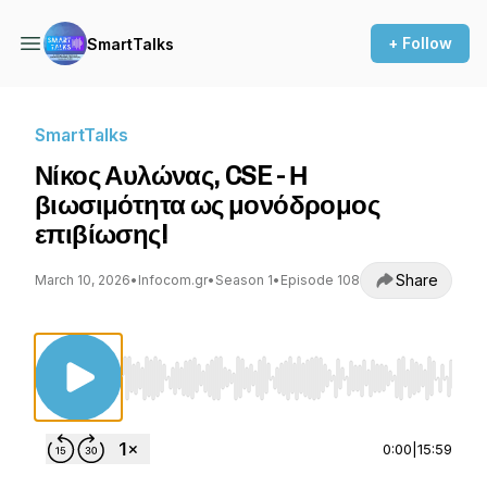
+ Follow
SmartTalks
SmartTalks
Νίκος Αυλώνας, CSE - Η
βιωσιμότητα ως μονόδρομος
επιβίωσης!
Share
March 10, 2026
•
Infocom.gr
•
Season 1
•
Episode 108
Use Left/Right to seek, Home/End to jump to st
0:00
|
15:59