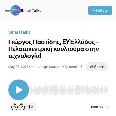
+ Follow
SmartTalks
SmartTalks
Γιώργος Παστίδης, EY Ελλάδος –
Πελατοκεντρική κουλτούρα στην
τεχνολογία!
Share
May 05, 2026
•
Infocom.gr
•
Season 1
•
Episode 115
Use Left/Right to seek, Home/End to jump to st
0:00
|
16:35