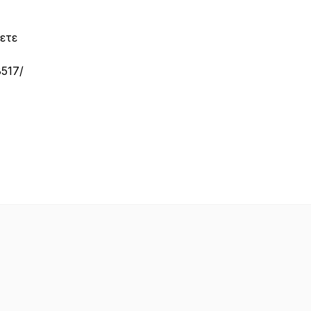
ετε
3517/