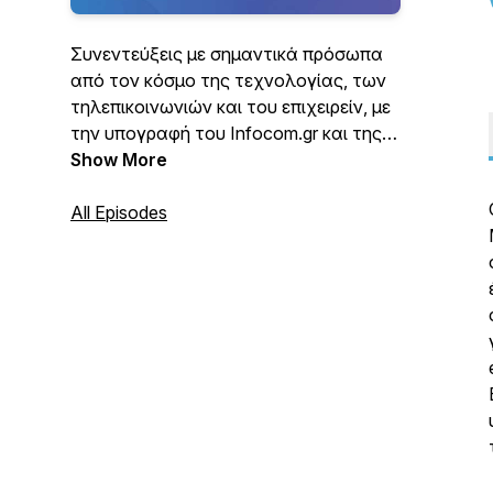
Συνεντεύξεις με σημαντικά πρόσωπα
από τον κόσμο της τεχνολογίας, των
τηλεπικοινωνιών και του επιχειρείν, με
την υπογραφή του Infocom.gr και της
Smartpress! Παρουσιάζει ο
Show More
δημοσιογράφος Χρήστος Κοτσακάς.
All Episodes