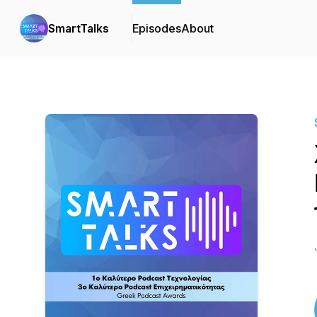
SmartTalks
Episodes
About