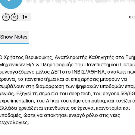
Use Left/Right to seek, Home/End to jump to start o
0:
Show Notes
Ο Χρήστος Βερυκούκης, Αναπληρωτής Καθηγητής στο Τμή
Μηχανικών Η/Υ & Πληροφορικής του Πανεπιστημίου Πατρώ
συνεργαζόμενο μέλος ΔΕΠ στο ΙΝΒΙΣ/ΑΘΗΝΑ, αναλύει πώ
έρευνα, τα πανεπιστήμια και οι επιχειρήσεις μπορούν να
συμβάλουν στη διαμόρφωση των ψηφιακών υποδομών επό
γενιάς. Εξηγεί τη σημασία του deep tech, του beyond 5G/6
experimentation, του AI και του edge computing, και τονίζει ό
Ελλάδα χρειάζεται επενδύσεις σε έρευνα, καινοτομία και
υποδομές, ώστε να αποκτήσει ενεργό ρόλο στις νέες
τεχνολογίες.