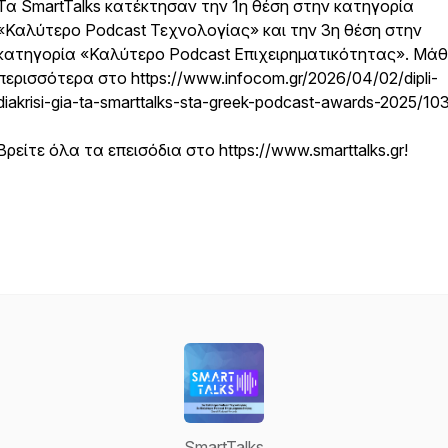
Τα SmartTalks κατέκτησαν την 1η θέση στην κατηγορία
«Καλύτερο Podcast Τεχνολογίας» και την 3η θέση στην
κατηγορία «Καλύτερο Podcast Επιχειρηματικότητας». Μάθ
περισσότερα στο https://www.infocom.gr/2026/04/02/dipli-
diakrisi-gia-ta-smarttalks-sta-greek-podcast-awards-2025/10
Βρείτε όλα τα επεισόδια στο https://www.smarttalks.gr!
SmartTalks