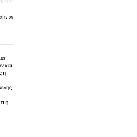
r end. Hold shift to jump forward or backward.
00
|
13:09
μα
ν και
ς η
μενης
G
τι η